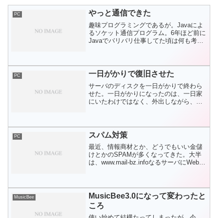
やっと通信できた
PC
趣味プログラミングであるが。Javaによ
るソケット通信プログラム。6年ほど前に
Javaでバリバリ仕事してた頃は何も考え
ないでリファレンスだけ見てできた内容
だ。通信データも単純な文字列。しか
し、Javaの通信は、ファイルI/Oもそうな
のだが、...
一日がかりで復旧させた
PC
サーバのディスクを一日がかりで終わら
せた。一日がかりになったのは、一日家
にいたわけではなく、外出しながら、家
でディスクをぶん回していたからであ
る。朝起きてから、ディスクのコピーを
開始。微妙な容量差によって一番大きな
パーテーション（/）がコピ...
スパム対策
PC
最近、情報商材とか、どうでもいい金儲
けとかのSPAMが多くなってきた。大半
は、www.mail-bz.infoなるサーバにWebア
クセスして解除しろというのだが、この
サーバが繋がらない。いつ何時見に行っ
ても繋がらない。nslookupすると...
MusicBee3.0になって変わったと
MusicBee
ころ
使い始めて結構たってしまったが、今