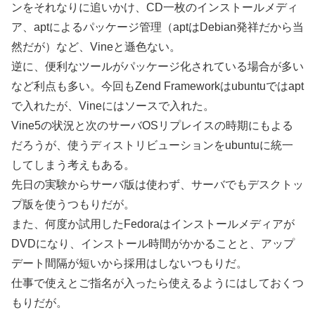
ンをそれなりに追いかけ、CD一枚のインストールメディ
ア、aptによるパッケージ管理（aptはDebian発祥だから当
然だが）など、Vineと遜色ない。
逆に、便利なツールがパッケージ化されている場合が多い
など利点も多い。今回もZend Frameworkはubuntuではapt
で入れたが、Vineにはソースで入れた。
Vine5の状況と次のサーバOSリプレイスの時期にもよる
だろうが、使うディストリビューションをubuntuに統一
してしまう考えもある。
先日の実験からサーバ版は使わず、サーバでもデスクトッ
プ版を使うつもりだが。
また、何度か試用したFedoraはインストールメディアが
DVDになり、インストール時間がかかることと、アップ
デート間隔が短いから採用はしないつもりだ。
仕事で使えとご指名が入ったら使えるようにはしておくつ
もりだが。