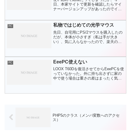
日、本家サイトで更新を確認したらマイ
ナーバージョンアップがあったのでイン
ストールしてみた。個人的に気になった
ところはなおっていないようだった。3.0
になって一番困っているのは、cueシート
私物ではじめての光学マウス
PC
+Wavファイルで...
先日、自宅用にPS/2マウスを購入したの
だが、本体が小さすぎ（私は手が大き
い）、気に入らなかったので、楽天の期
間限定ポイントを利用して大柄なマウス
を買った。これが今日届いた。仕事では
使ったことがあったが、私物では初めて
となる光学マウス。ボー...
EeePC使えない
PC
LOOX T60Dを復活させてからEeePCを使
っていなかった。外に持ち出さずに家の
中で使う場合は重さの差はまったく気に
ならず、逆にキーボードと画面が大きい
LOOXの方が使いやすいからだそうなる
と、Windowsで使っていても面白みがな
いの...
PHP5のクラス（メンバ変数へのアクセ
ス）