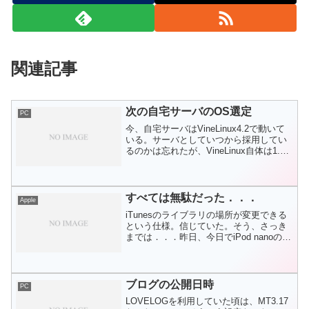
関連記事
次の自宅サーバのOS選定
PC
今、自宅サーバはVineLinux4.2で動いて
いる。サーバとしていつから採用してい
るのかは忘れたが、VineLinux自体は1.1
の頃から使い続けているディストリビュ
ーションだ。CDサイズのインストールメ
ディアにこだわり、最近ではaptを...
すべては無駄だった．．．
Apple
iTunesのライブラリの場所が変更できる
という仕様。信じていた。そう、さっき
までは．．．昨日、今日でiPod nanoの曲
を80ばかし聞いたのでiTunesと同期を取
り、mixi stationでデータを送信しようと
した。mixi sta...
ブログの公開日時
PC
LOVELOGを利用していた頃は、MT3.17