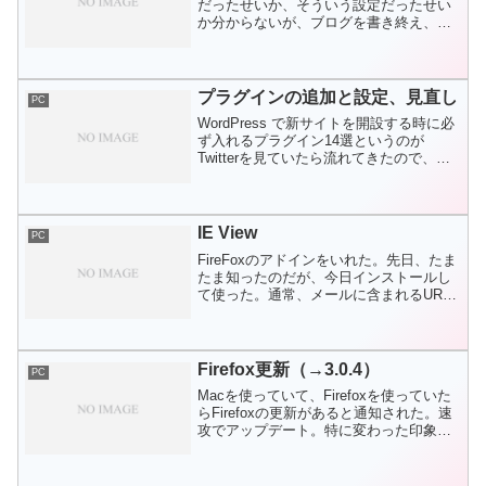
だったせいか、そういう設定だったせい
か分からないが、ブログを書き終え、公
開した日時が記事の日時になっていた。
しかし、MT4.23をインストールしてみる
と、公開日という欄がデフォルトで表示
されてい...
プラグインの追加と設定、見直し
PC
WordPress で新サイトを開設する時に必
ず入れるプラグイン14選というのが
Twitterを見ていたら流れてきたので、参
考にして、この中から、自分に必要なモ
ノを選んでインストールし、設定してみ
た。全部ではない。そして、同時に、既
にインス...
IE View
PC
FireFoxのアドインをいれた。先日、たま
たま知ったのだが、今日インストールし
て使った。通常、メールに含まれるURL
をクリックするとFireFoxの新規タブで開
くようになっている。でも、そのサイト
がIEでしか見れないところだと、アドレ
スバ...
Firefox更新（→3.0.4）
PC
Macを使っていて、Firefoxを使っていた
らFirefoxの更新があると通知された。速
攻でアップデート。特に変わった印象な
し。LOOXでも確認。自動ではまだ反応
しなかったのでメニューから更新を確
認。同じように3.0.4を発見したのでア