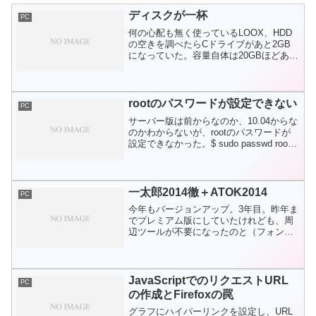
ディスクが一杯
PC
何の心配も無く使っているLOOX、HDD
の空きを調べたらCドライブがあと2GB
になっていた。容量自体は20GBほどあ
る。とりあえずディスクのクリーンアッ
プをしたが変化はない。ドライブ全体の
圧縮をしたが5GBしか空かない。EeePC
をWind...
rootのパスワードが設定できない
PC
サーバー版は前からなのか、10.04からな
のかわからないが、rootのパスワードが
設定できなかった。$ sudo passwd root
としてもエラーで終わるだけ。といって
も用途はswatしかないので、何年ぶりか
で手動でsambaの設定をし...
一太郎2014徹＋ATOK2014
PC
今年もバージョンアップ。3年目。昨年ま
でプレミアム版にしていたけれども、周
辺ツールが不要になったのと（フォント
だけは欲しい気もしたけれども）、予算
の都合で、通常版を選択。予約開始の時
点ではプレミアムを予約していたのだ
が、発売の2週間くらい前...
JavaScriptでのリクエストURL
PC
の作成とFirefoxの罠
グラフにハイパーリンクを設定し、URL