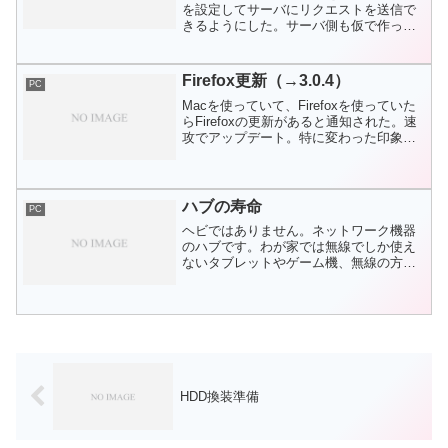
を設定してサーバにリクエストを送信で
きるようにした。サーバ側も仮で作っ
て、動作を確認するところまではでき
た。そこで気になったのが、当然といえ
ば当然なのであるが、送信するパラメー
Firefox更新（→3.0.4）
PC
タが、アーティスト名や曲名...
Macを使っていて、Firefoxを使っていた
らFirefoxの更新があると通知された。速
攻でアップデート。特に変わった印象な
し。LOOXでも確認。自動ではまだ反応
しなかったのでメニューから更新を確
認。同じように3.0.4を発見したのでア
ッ...
ハブの寿命
PC
ヘビではありません。ネットワーク機器
のハブです。わが家では無線でしか使え
ないタブレットやゲーム機、無線の方が
圧倒的に便利なノートPCを除いて、プリ
ンターやデスクトップPCは全て有線接続
にしています。理由は速度ではなく、確
実性と問題が出た時の...
HDD換装準備