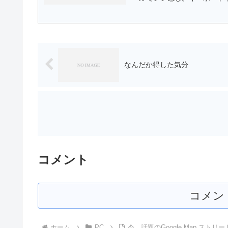
なんだか得した気分
コメント
コメン
ホーム
PC
今、話題のGoogle Map ストリ