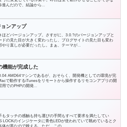
進んだので、結論から...
ージョンアップ
ほどバージョンアップ。さすがに、3.0.?のバージョンアップと
ードの見た目が大きく変わったし、ブログサイトの見た目も変わ
やり直しが必要だったし。まぁ、テーマが...
の機能が完成した
u8.04 AMD64マシンであるが、おそらく、開発機としての環境が完
acで動作するiTunesをリモートから操作するリモコンアプリの開
でのPHPの開発...
手もタッチの感触も持ち運びの手間もすべて要求を満たしてい
APS LOCKのインジケータに青色LEDが使われていて眺めているとク
体が黒なので映える。ただ、この...