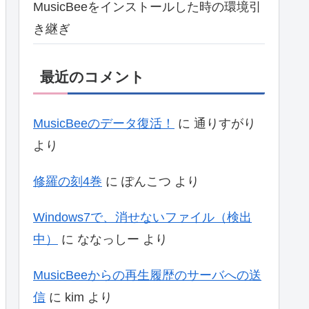
MusicBeeをインストールした時の環境引
き継ぎ
最近のコメント
MusicBeeのデータ復活！
に
通りすがり
より
修羅の刻4巻
に
ぽんこつ
より
Windows7で、消せないファイル（検出
中）
に
ななっしー
より
MusicBeeからの再生履歴のサーバへの送
信
に
kim
より