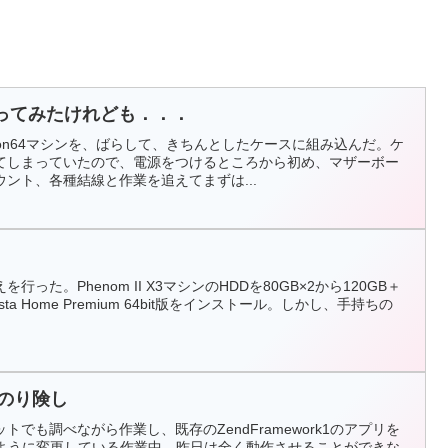
を作ってみたけれども．．．
hlon64マシンを、ばらして、きちんとしたケースに組み込んだ。ケ
てしまっていたので、電源をつけるところから初め、マザーボー
ント、各種結線と作業を追えてまずは...
った。Phenom II X3マシンのHDDを80GB×2から120GB＋
ista Home Premium 64bit版をインストール。しかし、手持ちの
、道のり険し
でも調べながら作業し、既存のZendFramework1のアプリを
動作するように変更している作業中。昨日は全く動作させることができな