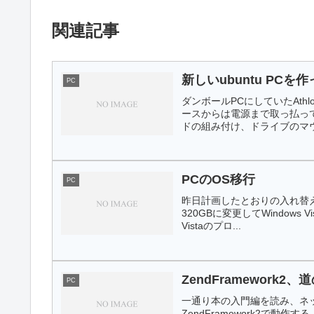
関連記事
新しいubuntu PC
PC
ダンボールPCにしていたAt
ースからは電源まで取っ払っ
ドの組み付け、ドライブのマウ
PCのOS移行
PC
昨日計画したとおりの入れ替えを行
320GBに変更してWindows V
Vistaのプロ...
ZendFramework2
PC
一通り本の入門編を読み、ネット
ZendFramework2で