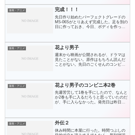
「陸奥出海」の弟がアメリカに渡ったと
いう話だからだ。ラストは作...
完成！！！
漫画・アニメ
先日作り始めたパーフェクトグレードの
MS-06Sがとりあえず完成した。足を別の
日に作っておき、今日、ボディを作って
本体が完成した。武器はまだ作っていな
いので素手でのポージングだけが可能で
ある。作り間違えたかどうなのかわから
ないが脚がボディか...
花より男子
漫画・アニメ
週末から映画が公開されるが、ドラマは
見たことがない。原作はもちろん読んだ
ことがない。先日のごくせんのコンビニ
本の最終巻の予告で映画公開に合わせて
昨日からコンビニ本のアンコール発行が
行われるのを知った。いい機会だから読
もうと思っていて、昨日ド...
花より男子のコンビニ本2巻
漫画・アニメ
先週苦労して1巻を手にしたので、なんと
か2巻も手に入るだろうと思っていたのだ
が、手に入らなかった。発売日は昨日。1
巻を買ったサンクスに昨日行ったがなか
った。近所の7-11に一軒行ってみたがな
かったのであきらめた。先週は月曜日発
売のところ火曜...
外伝２
漫画・アニメ
休み時間に本屋に行った。時間つぶしの