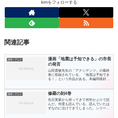
kimをフォローする
関連記事
漫画「地震は予知できる」の市長
漫画・アニメ
の発言
山田貴敏先生の「アクシデンツ」の最終
巻に収録されている、「地震は予知でき
る！」という作品がある。本編同様好き
な漫画である。少し前までJコミで無料で
読めたので、そこから引用すればよかっ
たのであるが、文庫版が出ることになっ
修羅の刻4巻
漫画・アニメ
たのでJコミでの公開が...
先日実家から持ってきて何年かぶりで読
んだ。何度も読んでいる、読んでいたは
ずなのに泣けてきてしまった。シリーズ
では珍しく、本物の「陸奥」は出てこな
い。アニメ化もされた幕末編の主人公