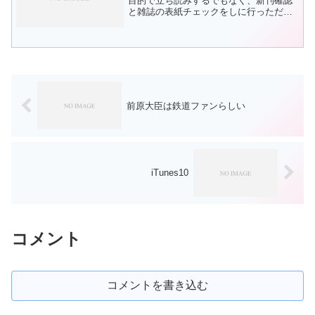
目的で立ち読みするでもなく、新刊確認
と雑誌の表紙チェックをしに行っただけ
なのだが。文庫本のコーナーで銀河英雄
伝説外伝2を見つけてしまった。まだ1も
全く読んでいないのだが。2ヶ月ペースの
出版なのか。とりあえ...
前原大臣は鉄道ファンらしい
iTunes10
コメント
コメントを書き込む